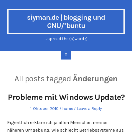
siyman.de | blogging und
GNU/*buntu
… spread the (s)word ;)
All posts tagged
Änderungen
Probleme mit Windows Update?
Posted
Posted
1. Oktober 2010
home
Leave a Reply
on
in
Eigentlich erkläre ich ja allen Menschen meiner
näheren Umgebung, wie schlecht Betriebssysteme aus